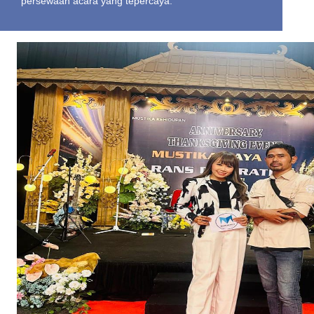
persewaan acara yang tepercaya.
ABOUT US
PENYEWAAN PERALATAN
PESTA DI JAKARTA 2026
Kami, Mustika Raya, menyediakan berbagai perlengkapan
persewaan untuk memenuhi kebutuhan perayaan Anda,
termasuk kursi, meja, tenda, dan aksesorisnya. Selain itu, kami
siap menangani urusan acara, mulai dari pesta pernikahan
hingga event perusahaan. Percayakan semua kebutuhan
acara Anda kepada kami!
GALLERY
PRICE LIST